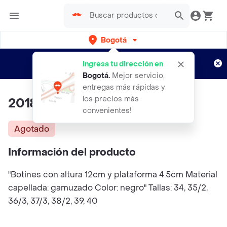
Bogotá
Regístrate
¿Nuevo en Rappi?
y disfruta de
Ingresa tu dirección en
envíos gratis por semanas
Aplican TyC
Bogotá
.
Mejor servicio,
entregas más rápidas y
los precios más
2018
convenientes!
Agotado
Información del producto
"Botines con altura 12cm y plataforma 4.5cm Material
capellada: gamuzado Color: negro" Tallas: 34, 35/2,
36/3, 37/3, 38/2, 39, 40