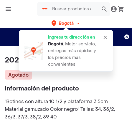
Bogotá
Regístrate
¿Nuevo en Rappi?
y disfruta de
Ingresa tu dirección en
envíos gratis por semanas
Aplican TyC
Bogotá
.
Mejor servicio,
entregas más rápidas y
los precios más
2021
convenientes!
Agotado
Información del producto
"Botines con altura 10 1/2 y plataforma 3.5cm
Material gamuzado Color negro" Tallas: 34, 35/2,
36/3, 37/3, 38/2, 39, 40