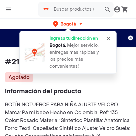
Bogotá
Regístrate
¿Nuevo en Rappi?
y disfruta de
Ingresa tu dirección en
envíos gratis por semanas
Aplican TyC
Bogotá
.
Mejor servicio,
entregas más rápidas y
los precios más
#21 Notuerce Botín Niñas
convenientes!
Agotado
Información del producto
BOTÍN NOTUERCE PARA NIÑA AJUSTE VELCRO
Marca: Pa mi bebe Hecho en Colombia. Ref: 135
Color: Rosado Material: Sintético Plantilla: Anatómica
Forro: Textil Capellada: Sintético Ajuste: Velcro Suela: