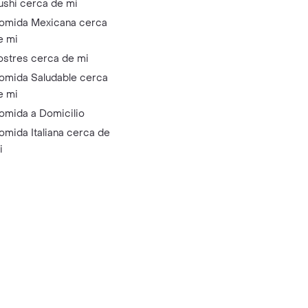
ushi cerca de mi
omida Mexicana cerca
e mi
ostres cerca de mi
omida Saludable cerca
e mi
omida a Domicilio
omida Italiana cerca de
i