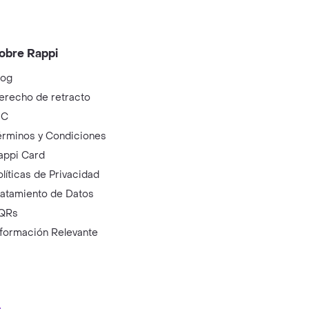
obre Rappi
log
erecho de retracto
IC
érminos y Condiciones
appi Card
olíticas de Privacidad
ratamiento de Datos
QRs
nformación Relevante