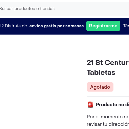
Registrarme
i?
Disfruta de
envíos gratis por semanas
Té
21 St Centu
Tabletas
Agotado
Producto no d
Por el momento no
revisar tu direcció