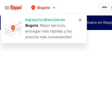
Bogotá
Ingresa tu dirección en
¿Nuevo en Rapp
Bogotá
.
Mejor servicio,
entregas más rápidas y los
precios más convenientes!
Rappi
21 st century acido folico 400 mcg