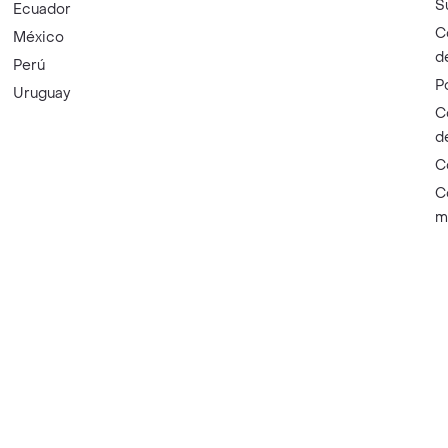
S
Ecuador
C
México
d
Perú
P
Uruguay
C
d
C
C
m