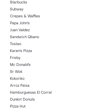
Starbucks
Subway
Crepes & Waffles
Papa John's
Juan Valdez
Sandwich Qbano
Tostao
Karen's Pizza
Frisby
Mc Donald's
Sr Wok
Kokoriko
Arroz Paisa
Hamburguesas El Corral
Dunkin' Donuts
Pizza Hut