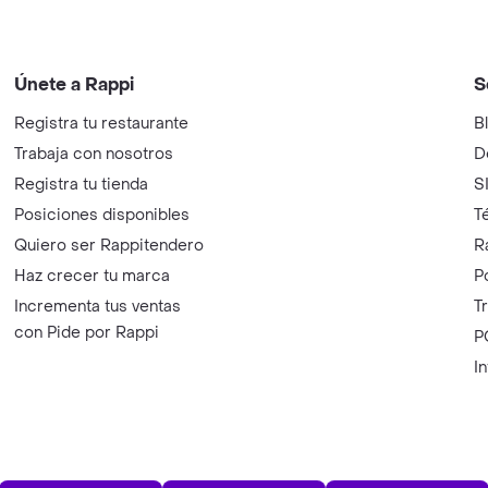
Únete a Rappi
S
Registra tu restaurante
B
Trabaja con nosotros
D
Registra tu tienda
S
Posiciones disponibles
T
Quiero ser Rappitendero
R
Haz crecer tu marca
P
Incrementa tus ventas
T
con Pide por Rappi
P
I