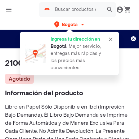
Bogotá
Regístrate
¿Nuevo en Rappi?
y disfruta de
Ingresa tu dirección en
envíos gratis por semanas
Aplican TyC
Bogotá
.
Mejor servicio,
entregas más rápidas y
los precios más
2100 Una Historia Del Futuro
convenientes!
Agotado
Información del producto
Libro en Papel Sólo Disponible en Ibd (Impresión
Bajo Demanda). Él Libro Bajo Demanda se Imprime
de Forma Automática y de Manera Exclusiva Para
Cada Cliente. No Admite Devolución. La Presente