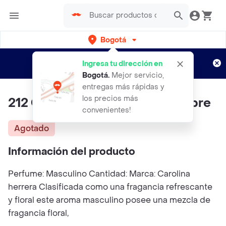
Bogotá
Regístrate
¿Nuevo en Rappi?
y disfruta de
Ingresa tu dirección en
envíos gratis por semanas
Aplican TyC
Bogotá
.
Mejor servicio,
entregas más rápidas y
los precios más
212 Carolina Herrera Para Hombre
convenientes!
Agotado
Información del producto
Perfume: Masculino Cantidad: Marca: Carolina
herrera Clasificada como una fragancia refrescante
y floral este aroma masculino posee una mezcla de
fragancia floral,