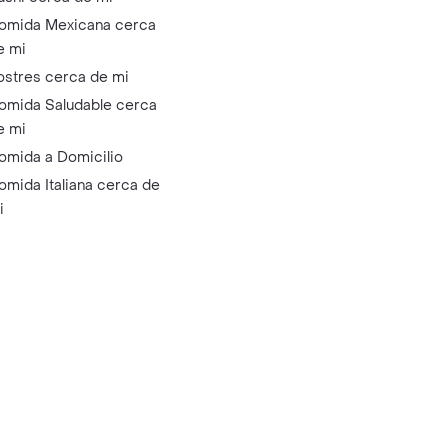
omida Mexicana cerca
e mi
ostres cerca de mi
omida Saludable cerca
e mi
omida a Domicilio
omida Italiana cerca de
i