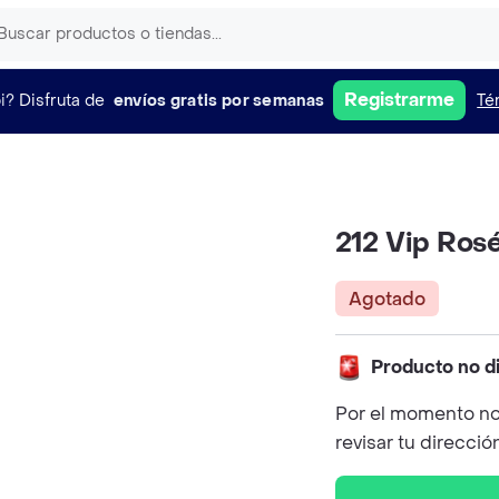
Registrarme
i?
Disfruta de
envíos gratis por semanas
Té
212 Vip Rosé
Agotado
Producto no d
Por el momento no
revisar tu direcció