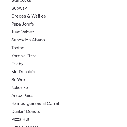
Starbucks
Subway
Crepes & Waffles
Papa John's
Juan Valdez
Sandwich Qbano
Tostao
Karen's Pizza
Frisby
Mc Donald's
Sr Wok
Kokoriko
Arroz Paisa
Hamburguesas El Corral
Dunkin' Donuts
Pizza Hut