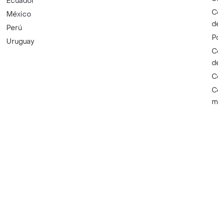
Ecuador
C
México
d
Perú
P
Uruguay
C
d
C
C
m