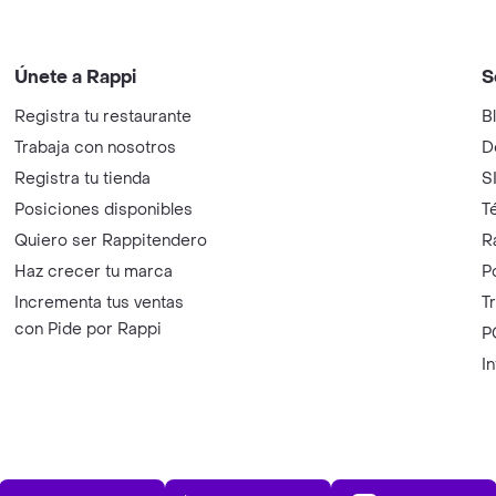
Únete a Rappi
S
Registra tu restaurante
B
Trabaja con nosotros
D
Registra tu tienda
S
Posiciones disponibles
T
Quiero ser Rappitendero
R
Haz crecer tu marca
P
Incrementa tus ventas
T
con Pide por Rappi
P
I
App Store
Play Store
AppGalle