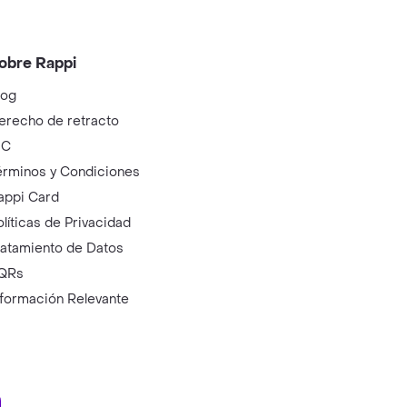
obre Rappi
log
erecho de retracto
IC
érminos y Condiciones
appi Card
olíticas de Privacidad
ratamiento de Datos
QRs
nformación Relevante
ry