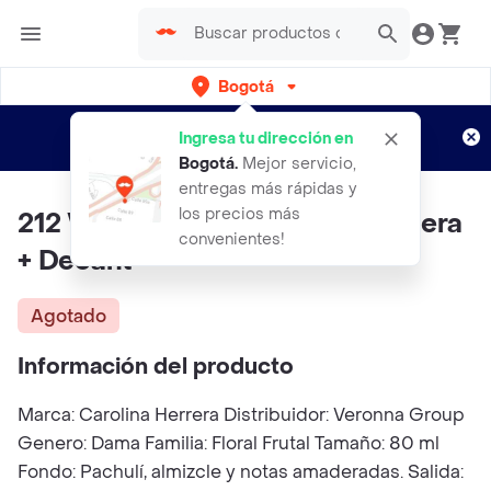
Bogotá
Regístrate
¿Nuevo en Rappi?
y disfruta de
Ingresa tu dirección en
envíos gratis por semanas
Aplican TyC
Bogotá
.
Mejor servicio,
entregas más rápidas y
los precios más
212 Vip Rosé Red Carolina Herrera
convenientes!
+ Decant
Agotado
Información del producto
Marca: Carolina Herrera Distribuidor: Veronna Group
Genero: Dama Familia: Floral Frutal Tamaño: 80 ml
Fondo: Pachulí, almizcle y notas amaderadas. Salida: