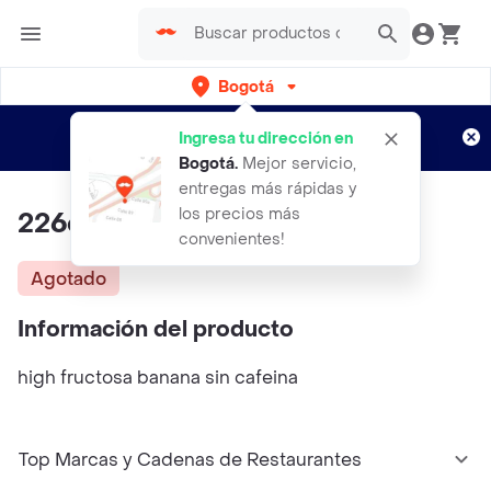
Bogotá
Regístrate
¿Nuevo en Rappi?
y disfruta de
Ingresa tu dirección en
envíos gratis por semanas
Aplican TyC
Bogotá
.
Mejor servicio,
entregas más rápidas y
los precios más
226ers High Fructosa Banana
convenientes!
Agotado
Información del producto
high fructosa banana sin cafeina
Top Marcas y Cadenas de Restaurantes