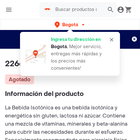
Bogotá
Regístrate
¿Nuevo en Rappi?
y disfruta de
Ingresa tu dirección en
envíos gratis por semanas
Aplican TyC
Bogotá
.
Mejor servicio,
entregas más rápidas y
los precios más
226ers Isotonic Drink Lemon
convenientes!
Agotado
Información del producto
La Bebida Isotónica es una bebida isotónica y
energética sin gluten, lactosa ni azúcar. Contiene
una mezcla de vitaminas, minerales y beta-alanina
para cubrir las necesidades durante el esfuerzo.