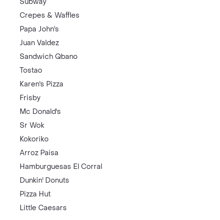
Subway
Crepes & Waffles
Papa John's
Juan Valdez
Sandwich Qbano
Tostao
Karen's Pizza
Frisby
Mc Donald's
Sr Wok
Kokoriko
Arroz Paisa
Hamburguesas El Corral
Dunkin' Donuts
Pizza Hut
Little Caesars