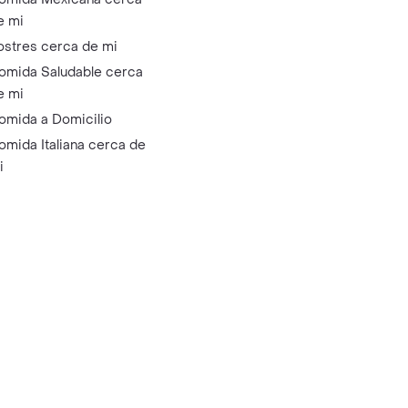
e mi
ostres cerca de mi
omida Saludable cerca
e mi
omida a Domicilio
omida Italiana cerca de
i