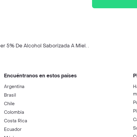
r 5% De Alcohol Saborizada A Miel. .
Encuéntranos en estos países
P
Argentina
H
m
Brasil
P
Chile
P
Colombia
C
Costa Rica
S
Ecuador
C