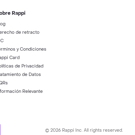
obre Rappi
log
erecho de retracto
IC
érminos y Condiciones
appi Card
olíticas de Privacidad
ratamiento de Datos
QRs
nformación Relevante
ry
©
2026
Rappi Inc. All rights reserved.