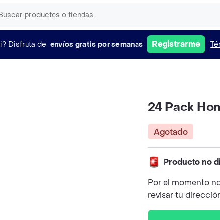
Registrarme
i?
Disfruta de
envíos gratis por semanas
Té
24 Pack Hon
Agotado
Producto no d
Por el momento no
revisar tu direcció