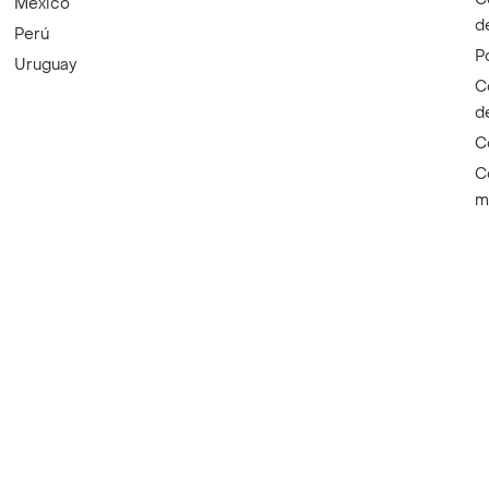
México
d
Perú
P
Uruguay
C
d
C
C
m