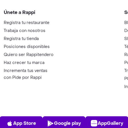
Únete a Rappi
S
Registra tu restaurante
B
Trabaja con nosotros
D
Registra tu tienda
S
Posiciones disponibles
T
Quiero ser Rappitendero
R
Haz crecer tu marca
P
Incrementa tus ventas
T
con Pide por Rappi
P
I
App Store
Play Store
AppGalle
App Store
Google play
AppGallery