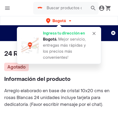
Bogotá
Regístrate
¿Nuevo en Rappi?
y disfruta de
Ingresa tu dirección en
envíos gratis por semanas
Aplican TyC
Bogotá
.
Mejor servicio,
entregas más rápidas y
los precios más
24 Rosas Blancas En Cristal
convenientes!
Agotado
Información del producto
Arreglo elaborado en base de cristal 10x20 cms en
rosas Blancas 24 unidades incluye tarjeta para
dedicatoria. (Favor escribir mensaje por el chat).