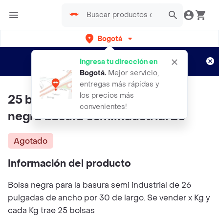
Bogotá
Regístrate
¿Nuevo en Rappi?
y disfruta de
Ingresa tu dirección en
envíos gratis por semanas
Aplican TyC
Bogotá
.
Mejor servicio,
entregas más rápidas y
los precios más
25 bolsas aprox x Kg de bolsa
convenientes!
negra basura semiindustrial 26
Agotado
Información del producto
Bolsa negra para la basura semi industrial de 26
pulgadas de ancho por 30 de largo. Se vender x Kg y
cada Kg trae 25 bolsas