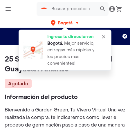
Bogotá
Regístrate
¿Nuevo en Rappi?
y disfruta de
Ingresa tu dirección en
envíos gratis por semanas
Aplican TyC
Bogotá
.
Mejor servicio,
entregas más rápidas y
los precios más
25 Semillas Orgánicas De Árbol
convenientes!
Guayacan Amarillo
Agotado
Información del producto
Bienvenido a Garden Green, Tú Vivero Virtual Una vez
realizada la compra, te indicaremos como llevar el
proceso de germinación paso a paso de una manera