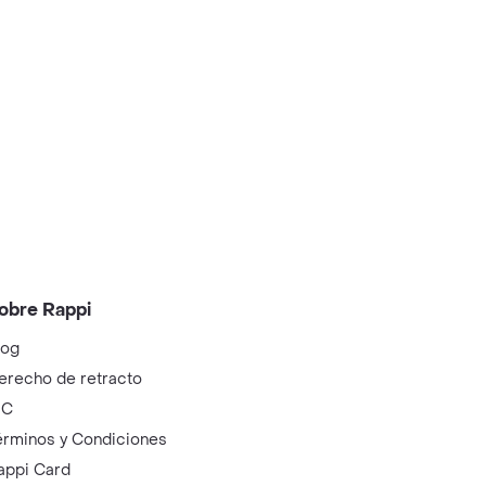
obre Rappi
log
erecho de retracto
IC
érminos y Condiciones
appi Card