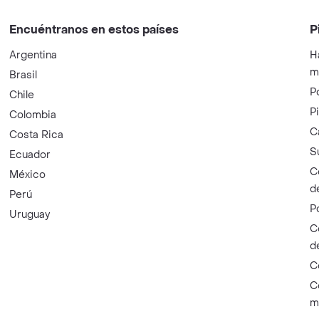
Encuéntranos en estos países
P
Argentina
H
m
Brasil
P
Chile
P
Colombia
C
Costa Rica
S
Ecuador
C
México
d
Perú
P
Uruguay
C
d
C
C
m