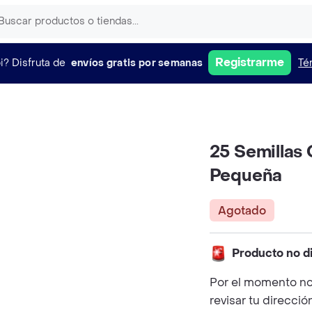
Registrarme
i?
Disfruta de
envíos gratis por semanas
Té
25 Semillas
Pequeña
Agotado
Producto no d
Por el momento no
revisar tu direcció