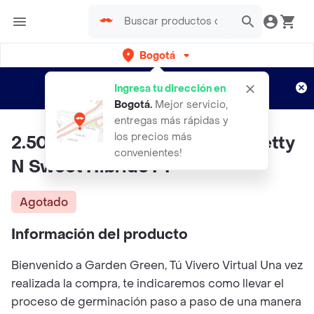
Bogotá
Regístrate
¿Nuevo en Rappi?
y disfruta de
Ingresa tu dirección en
envíos gratis por semanas
Aplican TyC
Bogotá
.
Mejor servicio,
entregas más rápidas y
los precios más
2.500 Semillas De Ají Dulce Pretty
convenientes!
N Sweet Híbrido F1
Agotado
Información del producto
Bienvenido a Garden Green, Tú Vivero Virtual Una vez
realizada la compra, te indicaremos como llevar el
proceso de germinación paso a paso de una manera