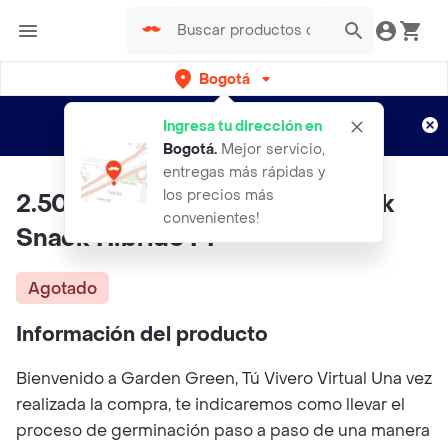
Bogotá
Regístrate
¿Nuevo en Rappi?
y disfruta de
Ingresa tu dirección en
envíos gratis por semanas
Aplican TyC
Bogotá
.
Mejor servicio,
entregas más rápidas y
los precios más
2.500 Semillas De Pepino Quick
convenientes!
Snack Híbrido F1
Agotado
Información del producto
Bienvenido a Garden Green, Tú Vivero Virtual Una vez
realizada la compra, te indicaremos como llevar el
proceso de germinación paso a paso de una manera