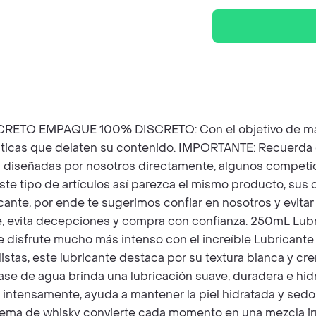
 EMPAQUE 100% DISCRETO: Con el objetivo de manten
sticas que delaten su contenido. IMPORTANTE: Recuerda 
n diseñadas por nosotros directamente, algunos competi
ste tipo de artículos así parezca el mismo producto, sus c
icante, por ende te sugerimos confiar en nosotros y evita
e, evita decepciones y compra con confianza. 250mL Lubr
e disfrute mucho más intenso con el increíble Lubricante
istas, este lubricante destaca por su textura blanca y c
ase de agua brinda una lubricación suave, duradera e hid
ntensamente, ayuda a mantener la piel hidratada y sedos
crema de whisky convierte cada momento en una mezcla irr