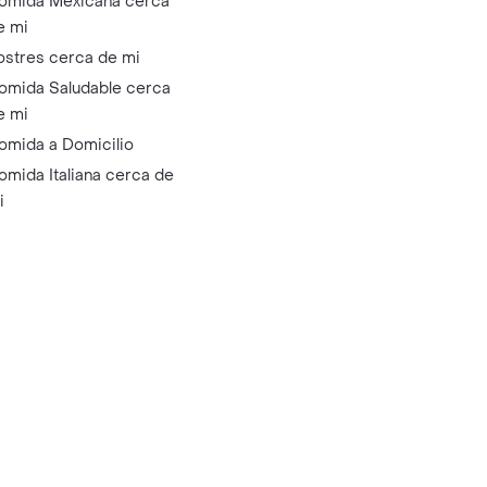
omida Mexicana cerca
e mi
ostres cerca de mi
omida Saludable cerca
e mi
omida a Domicilio
omida Italiana cerca de
i