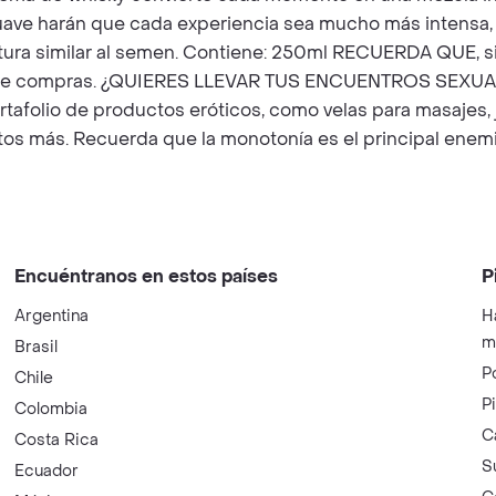
ave harán que cada experiencia sea mucho más intensa, p
ura similar al semen. Contiene: 250ml RECUERDA QUE, si q
rito de compras. ¿QUIERES LLEVAR TUS ENCUENTROS SE
afolio de productos eróticos, como velas para masajes, ju
tos más. Recuerda que la monotonía es el principal enemi
Encuéntranos en estos países
P
Argentina
H
m
Brasil
P
Chile
P
Colombia
C
Costa Rica
S
Ecuador