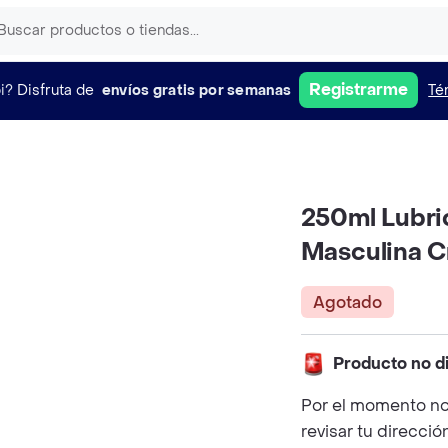
Registrarme
i?
Disfruta de
envíos gratis por semanas
Té
250ml Lubric
Masculina 
Agotado
Producto no d
Por el momento no
revisar tu direcció