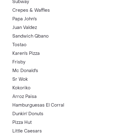
Subway
Crepes & Waffles
Papa John's
Juan Valdez
Sandwich Qbano
Tostao
Karen's Pizza
Frisby
Mc Donald's
Sr Wok
Kokoriko
Arroz Paisa
Hamburguesas El Corral
Dunkin' Donuts
Pizza Hut
Little Caesars