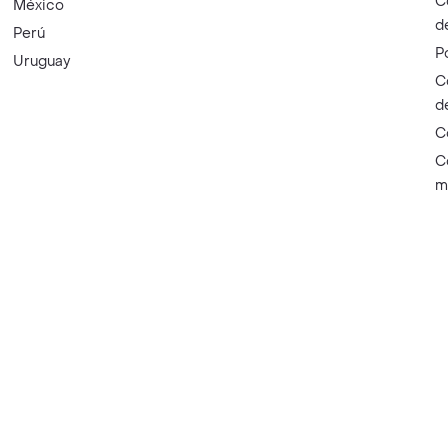
C
México
d
Perú
P
Uruguay
C
d
C
C
m