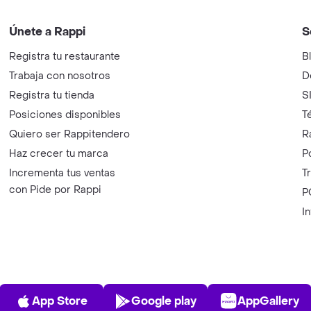
Únete a Rappi
S
Registra tu restaurante
B
Trabaja con nosotros
D
Registra tu tienda
S
Posiciones disponibles
T
Quiero ser Rappitendero
R
Haz crecer tu marca
P
Incrementa tus ventas
T
con Pide por Rappi
P
I
App Store
Play Store
AppGalle
App Store
Google play
AppGallery