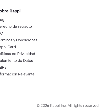
obre Rappi
log
erecho de retracto
IC
érminos y Condiciones
appi Card
olíticas de Privacidad
ratamiento de Datos
QRs
nformación Relevante
ry
©
2026
Rappi Inc. All rights reserved.