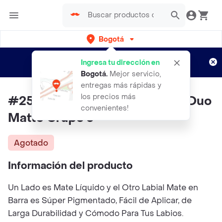
Bogotá
Regístrate
¿Nuevo en Rappi?
y disfruta de
Ingresa tu dirección en
envíos gratis por semanas
Aplican TyC
Bogotá
.
Mejor servicio,
entregas más rápidas y
los precios más
#254 Ruby Rose Labial Batom Duo
convenientes!
Matte Grupo 3
Agotado
Información del producto
Un Lado es Mate Líquido y el Otro Labial Mate en
Barra es Súper Pigmentado, Fácil de Aplicar, de
Larga Durabilidad y Cómodo Para Tus Labios.