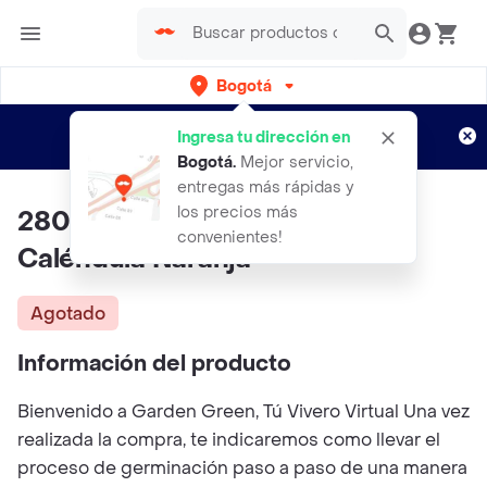
Bogotá
Regístrate
¿Nuevo en Rappi?
y disfruta de
Ingresa tu dirección en
envíos gratis por semanas
Aplican TyC
Bogotá
.
Mejor servicio,
entregas más rápidas y
los precios más
280 Semillas Orgánicas De
convenientes!
Caléndula Naranja
Agotado
Información del producto
Bienvenido a Garden Green, Tú Vivero Virtual Una vez
realizada la compra, te indicaremos como llevar el
proceso de germinación paso a paso de una manera