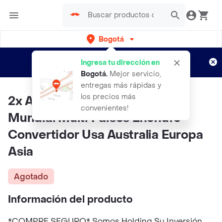
Bogotá
Regístrate
¿Nuevo en Rappi?
y disfruta de
Ingresa tu dirección en
envíos gratis por semanas
Aplican TyC
Bogotá
.
Mejor servicio,
entregas más rápidas y
los precios más
2x Adaptador Usb De Viaje
convenientes!
Mundial Multi Paises Enchufe
Convertidor Usa Australia Europa
Asia
Agotado
Información del producto
*COMPRE SEGURO* Somos Holding Su Inversión,