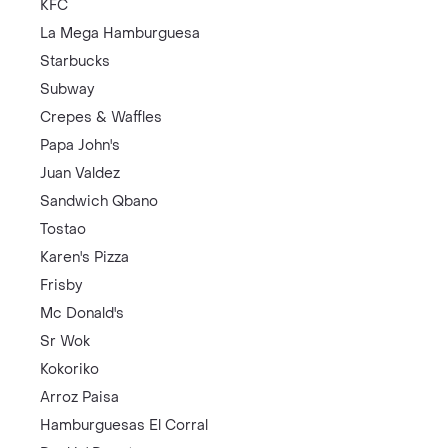
KFC
La Mega Hamburguesa
Starbucks
Subway
Crepes & Waffles
Papa John's
Juan Valdez
Sandwich Qbano
Tostao
Karen's Pizza
Frisby
Mc Donald's
Sr Wok
Kokoriko
Arroz Paisa
Hamburguesas El Corral