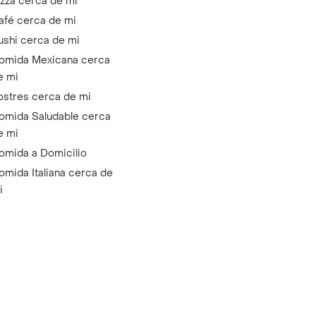
izza cerca de mi
afé cerca de mi
ushi cerca de mi
omida Mexicana cerca
e mi
ostres cerca de mi
omida Saludable cerca
e mi
omida a Domicilio
omida Italiana cerca de
i