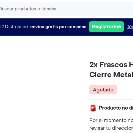
Registrarme
i?
Disfruta de
envíos gratis por semanas
Té
2x Frascos H
Cierre Meta
Agotado
Producto no d
Por el momento no
revisar tu direcció