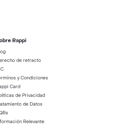
obre Rappi
log
erecho de retracto
IC
érminos y Condiciones
appi Card
olíticas de Privacidad
ratamiento de Datos
QRs
nformación Relevante