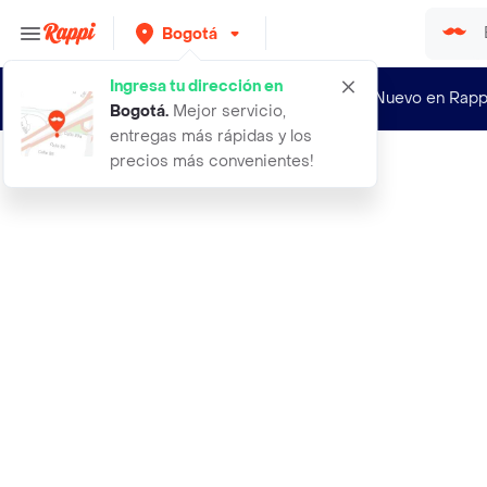
Bogotá
Ingresa tu dirección en
¿Nuevo en Rapp
Bogotá
.
Mejor servicio,
entregas más rápidas y los
precios más convenientes!
Rappi
3 barras de halls negro dulce para