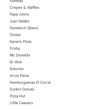
Subway
Crepes & Waffles
Papa John's
Juan Valdez
Sandwich Qbano
Tostao
Karen's Pizza
Frisby
Mc Donald's
Sr Wok
Kokoriko
Arroz Paisa
Hamburguesas El Corral
Dunkin' Donuts
Pizza Hut
Little Caesars