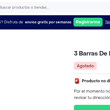
Registrarme
i?
Disfruta de
envíos gratis por semanas
Té
3 Barras De 
Agotado
Producto no d
Por el momento no
revisar tu direcció