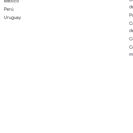
México
d
Perú
P
Uruguay
C
d
C
C
m