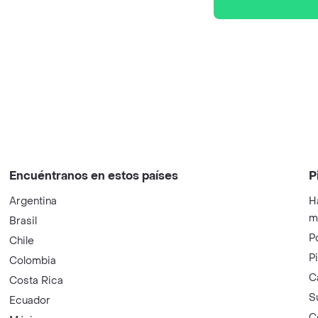
Encuéntranos en estos países
P
Argentina
H
m
Brasil
P
Chile
P
Colombia
C
Costa Rica
S
Ecuador
C