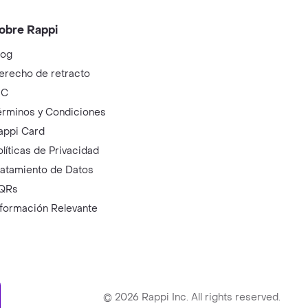
obre Rappi
log
erecho de retracto
IC
érminos y Condiciones
appi Card
olíticas de Privacidad
ratamiento de Datos
QRs
nformación Relevante
ry
©
2026
Rappi Inc. All rights reserved.