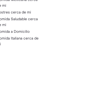
e mi
ostres cerca de mi
omida Saludable cerca
e mi
omida a Domicilio
omida Italiana cerca de
i