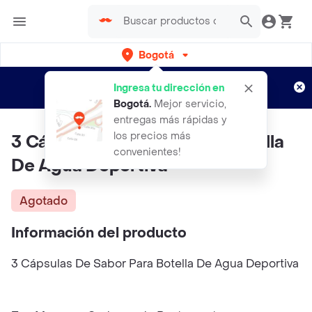
Bogotá
Regístrate
¿Nuevo en Rappi?
y disfruta de
Ingresa tu dirección en
envíos gratis por semanas
Aplican TyC
Bogotá
.
Mejor servicio,
entregas más rápidas y
los precios más
3 Cápsulas De Sabor Para Botella
convenientes!
De Agua Deportiva
Agotado
Información del producto
3 Cápsulas De Sabor Para Botella De Agua Deportiva