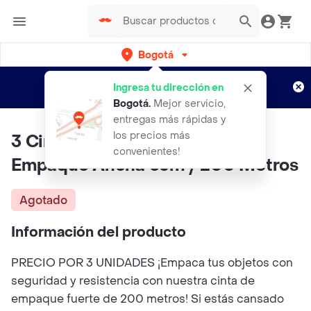
Bogotá
Regístrate
¿Nuevo en Rappi?
y disfruta de
Ingresa tu dirección en
envíos gratis por semanas
Aplican TyC
Bogotá
.
Mejor servicio,
entregas más rápidas y
los precios más
3 Cinta Adhesiva Fuerte Para
convenientes!
Empaque Ancha 5cm / 200 Metros
Agotado
Información del producto
PRECIO POR 3 UNIDADES ¡Empaca tus objetos con
seguridad y resistencia con nuestra cinta de
empaque fuerte de 200 metros! Si estás cansado