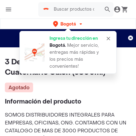
Bogotá
Regístrate
¿Nuevo en Rappi?
y disfruta de
Ingresa tu dirección en
envíos gratis por semanas
Aplican TyC
Bogotá
.
Mejor servicio,
entregas más rápidas y
los precios más
3 Desinfectante Amonio
convenientes!
Cuaternario Galon (3800ml)
Agotado
Información del producto
SOMOS DISTRIBUIDORES INTEGRALES PARA
EMPRESAS, OFICINAS, ONG. CONTAMOS CON UN
CATALOGO DE MAS DE 3000 PRODUCTOS DE