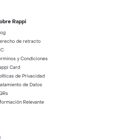
obre Rappi
log
erecho de retracto
IC
érminos y Condiciones
appi Card
olíticas de Privacidad
ratamiento de Datos
QRs
nformación Relevante
ry