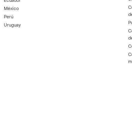
Ecuador
C
México
d
Perú
P
Uruguay
C
d
C
C
m