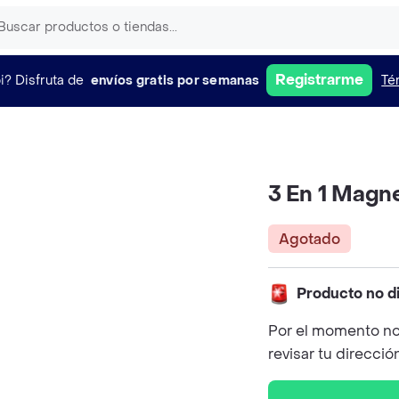
Registrarme
i?
Disfruta de
envíos gratis por semanas
Té
3 En 1 Magn
Agotado
Producto no d
Por el momento no
revisar tu direcció