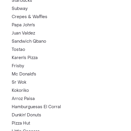
Starbucks
Subway
Crepes & Waffles
Papa John's
Juan Valdez
Sandwich Qbano
Tostao
Karen's Pizza
Frisby
Mc Donald's
Sr Wok
Kokoriko
Arroz Paisa
Hamburguesas El Corral
Dunkin' Donuts
Pizza Hut