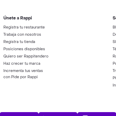
Únete a Rappi
S
Registra tu restaurante
B
Trabaja con nosotros
D
Registra tu tienda
S
Posiciones disponibles
T
Quiero ser Rappitendero
R
Haz crecer tu marca
P
Incrementa tus ventas
T
con Pide por Rappi
P
I
App Store
Play Store
AppGalle