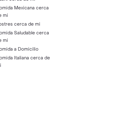
omida Mexicana cerca
e mi
ostres cerca de mi
omida Saludable cerca
e mi
omida a Domicilio
omida Italiana cerca de
i