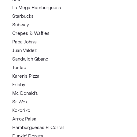
La Mega Hamburguesa
Starbucks
Subway
Crepes & Waffles
Papa John's
Juan Valdez
Sandwich Qbano
Tostao
Karen's Pizza
Frisby
Mc Donald's
Sr Wok
Kokoriko
Arroz Paisa
Hamburguesas El Corral
Dunkin' Donuts