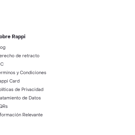
obre Rappi
log
erecho de retracto
IC
érminos y Condiciones
appi Card
olíticas de Privacidad
ratamiento de Datos
QRs
nformación Relevante