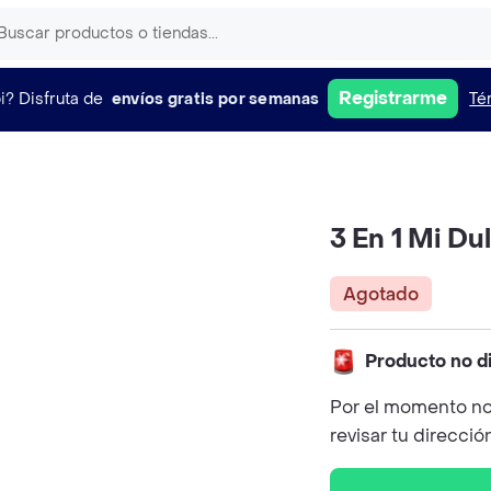
Registrarme
i?
Disfruta de
envíos gratis por semanas
Té
3 En 1 Mi D
Agotado
Producto no d
Por el momento no
revisar tu direcció