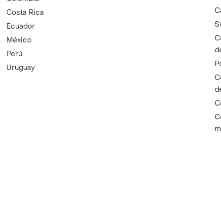
C
Costa Rica
S
Ecuador
C
México
d
Perú
P
Uruguay
C
d
C
C
m