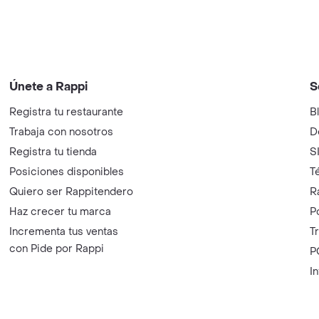
Únete a Rappi
S
Registra tu restaurante
B
Trabaja con nosotros
D
Registra tu tienda
S
Posiciones disponibles
T
Quiero ser Rappitendero
R
Haz crecer tu marca
P
Incrementa tus ventas
T
con Pide por Rappi
P
I