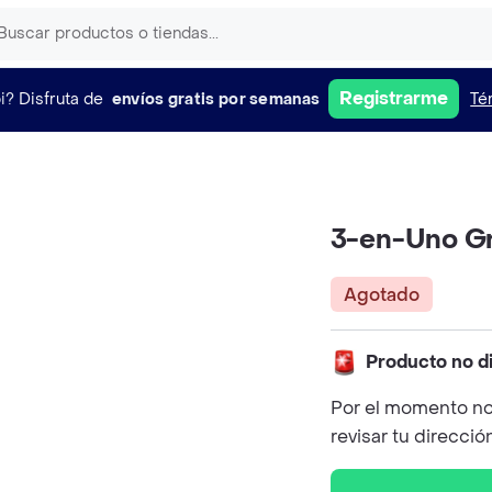
Registrarme
i?
Disfruta de
envíos gratis por semanas
Té
3-en-Uno Gr
Agotado
Producto no d
Por el momento no
revisar tu direcció