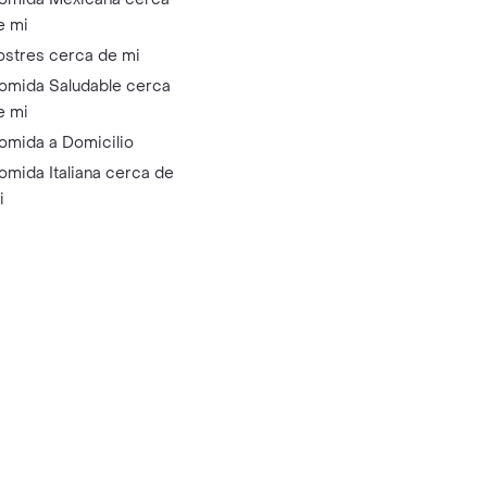
e mi
ostres cerca de mi
omida Saludable cerca
e mi
omida a Domicilio
omida Italiana cerca de
i