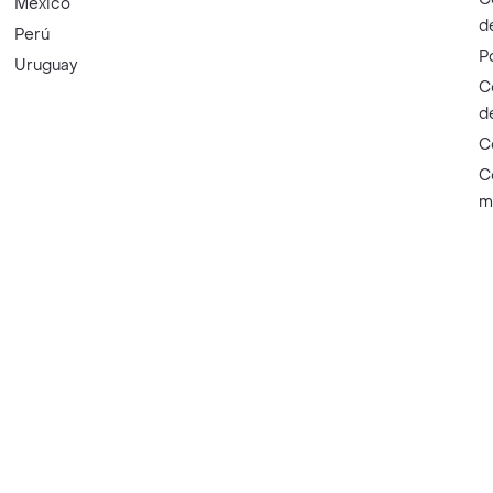
México
d
Perú
P
Uruguay
C
d
C
C
m