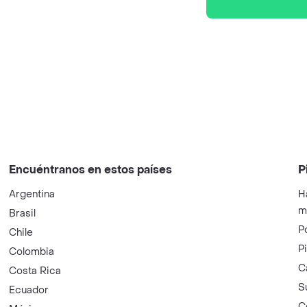
Encuéntranos en estos países
P
Argentina
H
m
Brasil
P
Chile
P
Colombia
C
Costa Rica
S
Ecuador
C