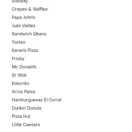
Subway
Crepes & Waffles
Papa John's
Juan Valdez
Sandwich Qbano
Tostao
Karen's Pizza
Frisby
Mc Donald's
Sr Wok
Kokoriko
Arroz Paisa
Hamburguesas El Corral
Dunkin' Donuts
Pizza Hut
Little Caesars