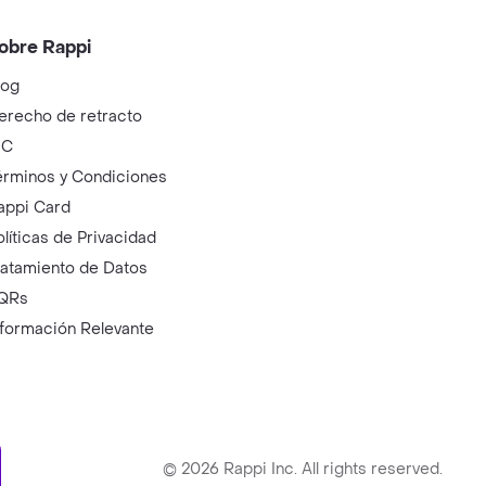
obre Rappi
log
erecho de retracto
IC
érminos y Condiciones
appi Card
olíticas de Privacidad
ratamiento de Datos
QRs
nformación Relevante
ry
©
2026
Rappi Inc. All rights reserved.