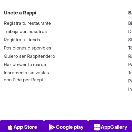
Únete a Rappi
S
Registra tu restaurante
B
Trabaja con nosotros
D
Registra tu tienda
S
Posiciones disponibles
T
Quiero ser Rappitendero
R
Haz crecer tu marca
P
Incrementa tus ventas
T
con Pide por Rappi
P
I
App Store
Play Store
AppGalle
App Store
Google play
AppGallery