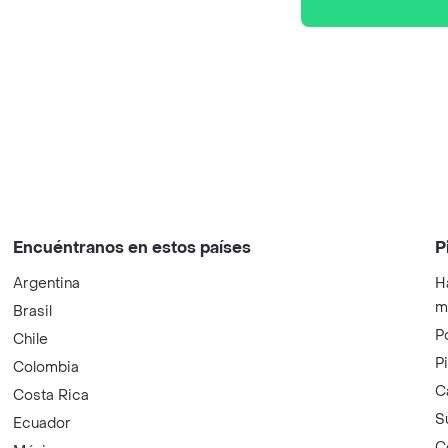
Encuéntranos en estos países
P
Argentina
H
m
Brasil
P
Chile
P
Colombia
C
Costa Rica
S
Ecuador
C