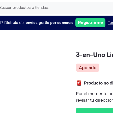
Registrarme
i?
Disfruta de
envíos gratis por semanas
Té
3-en-Uno Li
Agotado
Producto no d
Por el momento no
revisar tu direcció