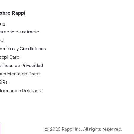
obre Rappi
log
erecho de retracto
IC
érminos y Condiciones
appi Card
olíticas de Privacidad
ratamiento de Datos
QRs
nformación Relevante
ry
©
2026
Rappi Inc. All rights reserved.