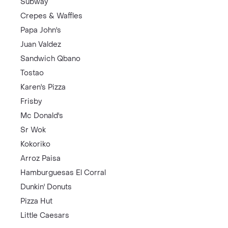
Subway
Crepes & Waffles
Papa John's
Juan Valdez
Sandwich Qbano
Tostao
Karen's Pizza
Frisby
Mc Donald's
Sr Wok
Kokoriko
Arroz Paisa
Hamburguesas El Corral
Dunkin' Donuts
Pizza Hut
Little Caesars