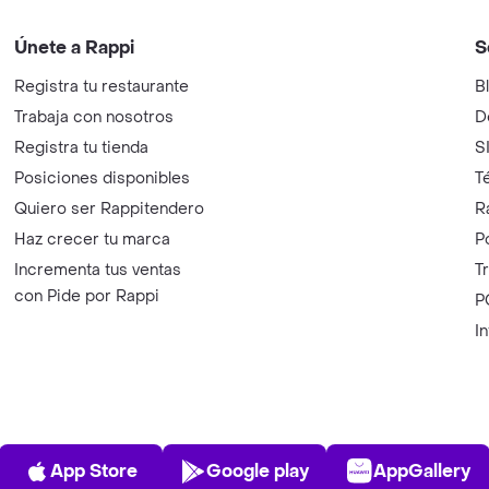
Únete a Rappi
S
Registra tu restaurante
B
Trabaja con nosotros
D
Registra tu tienda
S
Posiciones disponibles
T
Quiero ser Rappitendero
R
Haz crecer tu marca
P
Incrementa tus ventas
T
con Pide por Rappi
P
I
App Store
Play Store
AppGalle
App Store
Google play
AppGallery