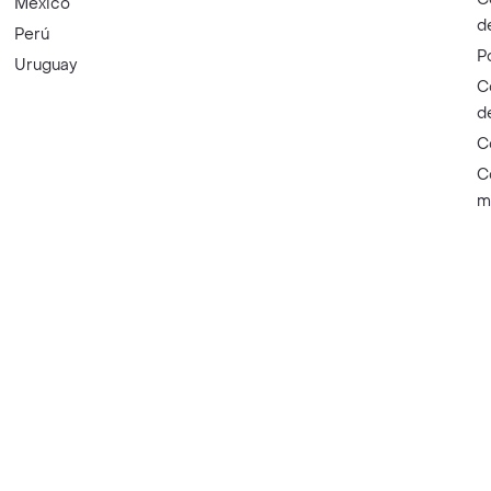
México
d
Perú
P
Uruguay
C
d
C
C
m