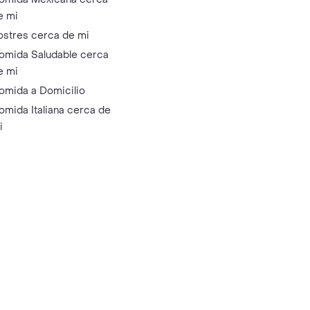
e mi
ostres cerca de mi
omida Saludable cerca
e mi
omida a Domicilio
omida Italiana cerca de
i