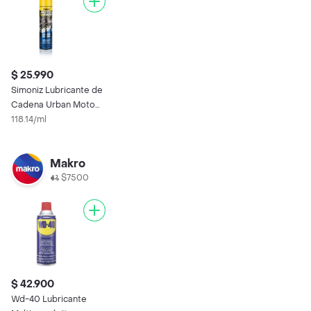
$ 25.990
Simoniz Lubricante de
Cadena Urban Moto
Bien
118.14/ml
Makro
$7500
$ 42.900
Wd-40 Lubricante