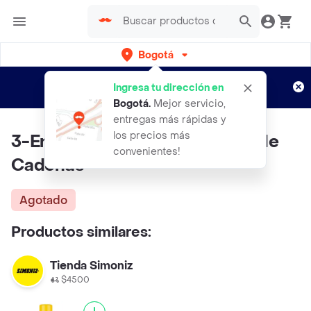
Bogotá
Regístrate
¿Nuevo en Rappi?
y disfruta de
Ingresa tu dirección en
envíos gratis por semanas
Aplican TyC
Bogotá
.
Mejor servicio,
entregas más rápidas y
los precios más
3-En-Uno Técnico Lubricante de
convenientes!
Cadenas
Agotado
Productos similares:
Tienda Simoniz
$4500