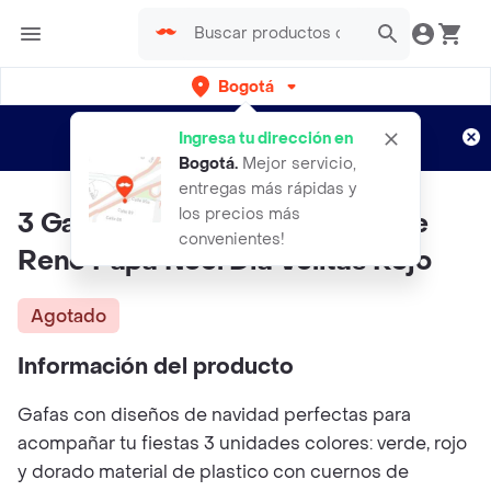
Bogotá
Regístrate
¿Nuevo en Rappi?
y disfruta de
Ingresa tu dirección en
envíos gratis por semanas
Aplican TyC
Bogotá
.
Mejor servicio,
entregas más rápidas y
los precios más
3 Gafas Navidad Con Diseño De
convenientes!
Reno Papa Noel Dia Velitas Rojo
Agotado
Información del producto
Gafas con diseños de navidad perfectas para
acompañar tu fiestas 3 unidades colores: verde, rojo
y dorado material de plastico con cuernos de