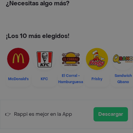
¿Necesitas algo más?
¡Los 10 más elegidos!
El Corral -
Sandwich
McDonald's
KFC
Frisby
Hamburguesa
Qbano
👉
Rappi es mejor en la App
Descargar