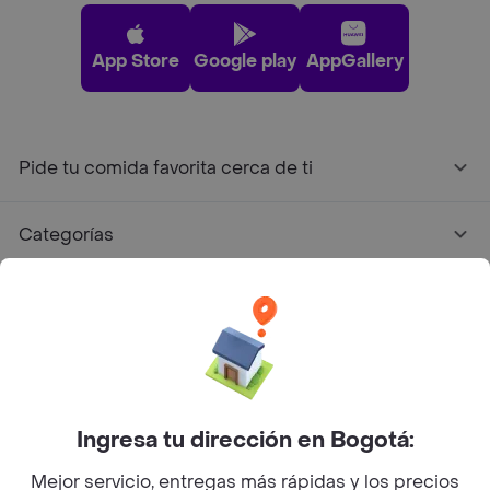
App Store
Google play
AppGallery
Pide tu comida favorita cerca de ti
Categorías
Únete a Rappi
Sobre Rappi
Facebook
Twitter
Instagram
Ingresa tu dirección en Bogotá:
Mejor servicio, entregas más rápidas y los precios
©
2026
Rappi Inc. All rights reserved.