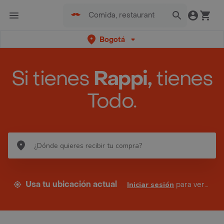
Bogotá
Si tienes
Rappi,
tienes
Todo.
Usa tu ubicación actual
Iniciar sesión
para ver tus direcciones