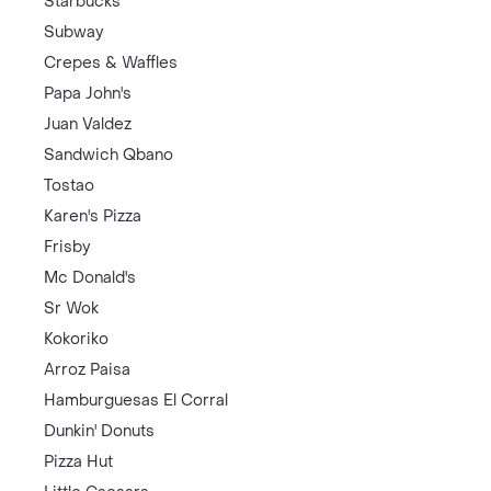
Starbucks
Subway
Crepes & Waffles
Papa John's
Juan Valdez
Sandwich Qbano
Tostao
Karen's Pizza
Frisby
Mc Donald's
Sr Wok
Kokoriko
Arroz Paisa
Hamburguesas El Corral
Dunkin' Donuts
Pizza Hut