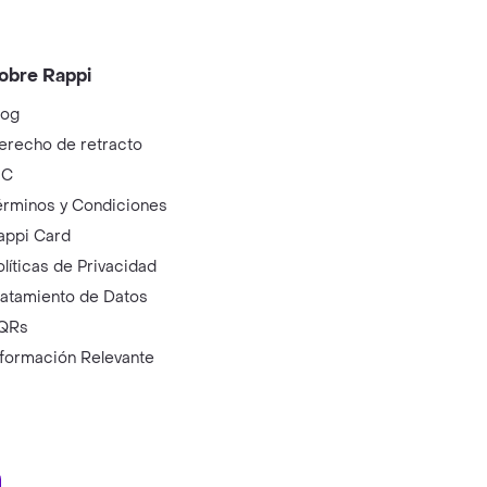
obre Rappi
log
erecho de retracto
IC
érminos y Condiciones
appi Card
olíticas de Privacidad
ratamiento de Datos
QRs
nformación Relevante
ry