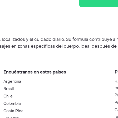
localizados y el cuidado diario. Su fórmula contribuye a r
jes en zonas específicas del cuerpo, ideal después de la
Encuéntranos en estos países
P
Argentina
H
m
Brasil
P
Chile
P
Colombia
C
Costa Rica
S