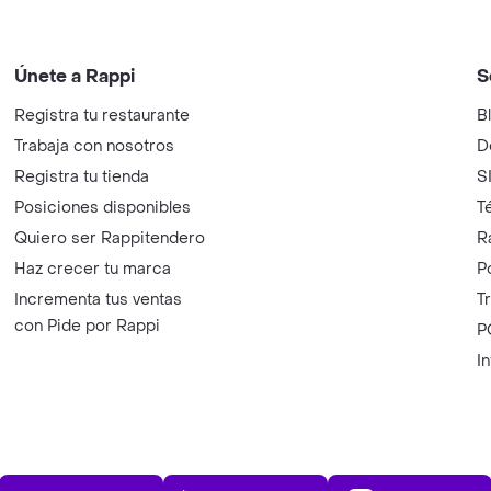
Únete a Rappi
S
Registra tu restaurante
B
Trabaja con nosotros
D
Registra tu tienda
S
Posiciones disponibles
T
Quiero ser Rappitendero
R
Haz crecer tu marca
P
Incrementa tus ventas
T
con Pide por Rappi
P
I
App Store
Play Store
AppGalle