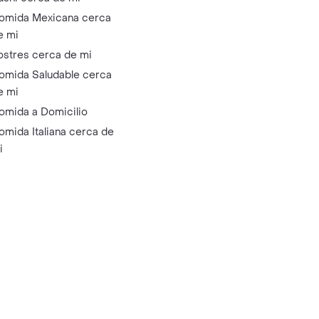
omida Mexicana cerca
e mi
ostres cerca de mi
omida Saludable cerca
e mi
omida a Domicilio
omida Italiana cerca de
i