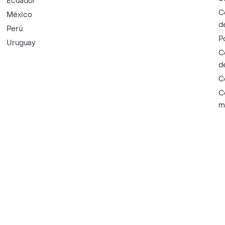
Ecuador
C
México
d
Perú
P
Uruguay
C
d
C
C
m