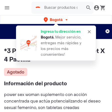
Bogotá
Regístrate
¿Nuevo en Rappi?
y disfruta de
Ingresa tu dirección en
envíos gratis por semanas
Aplican TyC
Bogotá
.
Mejor servicio,
entregas más rápidas y
los precios más
*3 Power Sex Woman X1 Sachet X
convenientes!
4 Pastilla
Agotado
Información del producto
power sex woman suplemento con acción
concentrada que actúa potencializando el deseo
sexual femenino, son tabletas creadas