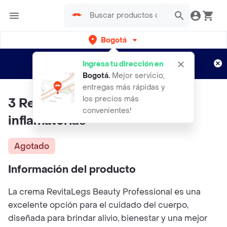
Bogotá
Regístrate
¿Nuevo en Rappi?
y disfruta de
Ingresa tu dirección en
envíos gratis por semanas
Aplican TyC
Bogotá
.
Mejor servicio,
entregas más rápidas y
los precios más
3 Revitalegs® Cremas Anti-
convenientes!
inflamatorias
Agotado
Información del producto
La crema RevitaLegs Beauty Professional es una
excelente opción para el cuidado del cuerpo,
diseñada para brindar alivio, bienestar y una mejor