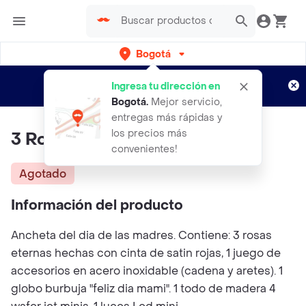
Bogotá
Regístrate
¿Nuevo en Rappi?
y disfruta de
Ingresa tu dirección en
envíos gratis por semanas
Aplican TyC
Bogotá
.
Mejor servicio,
entregas más rápidas y
los precios más
3 Rosas Y Accesorios
convenientes!
Agotado
Información del producto
Ancheta del dia de las madres. Contiene: 3 rosas
eternas hechas con cinta de satin rojas, 1 juego de
accesorios en acero inoxidable (cadena y aretes). 1
globo burbuja "feliz dia mami". 1 todo de madera 4