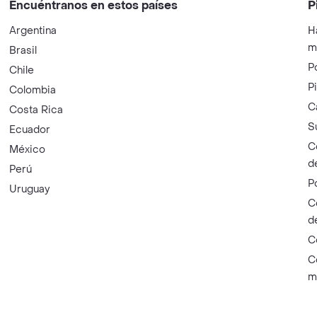
Encuéntranos en estos países
P
Argentina
H
m
Brasil
P
Chile
P
Colombia
C
Costa Rica
S
Ecuador
C
México
d
Perú
P
Uruguay
C
d
C
C
m