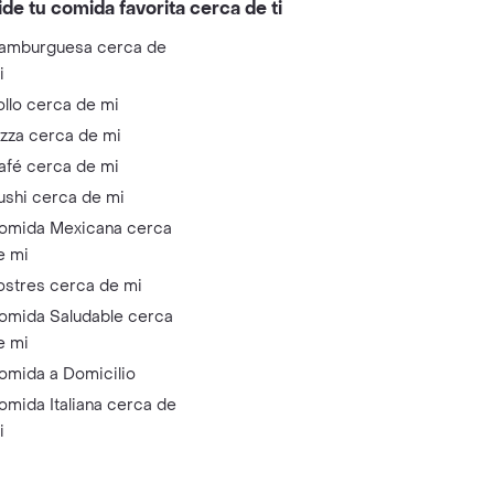
ide tu comida favorita cerca de ti
amburguesa cerca de
i
ollo cerca de mi
izza cerca de mi
afé cerca de mi
ushi cerca de mi
omida Mexicana cerca
e mi
ostres cerca de mi
omida Saludable cerca
e mi
omida a Domicilio
omida Italiana cerca de
i