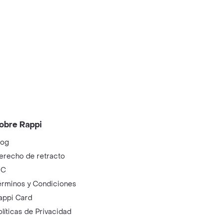
obre Rappi
log
erecho de retracto
IC
érminos y Condiciones
appi Card
olíticas de Privacidad