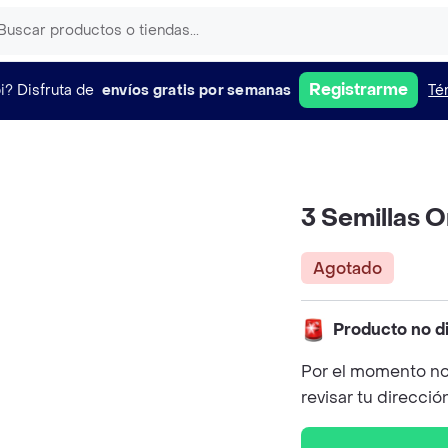
Registrarme
i?
Disfruta de
envíos gratis por semanas
Té
3 Semillas 
Agotado
Producto no d
Por el momento no
revisar tu direcció