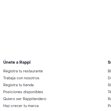
Únete a Rappi
S
Registra tu restaurante
B
Trabaja con nosotros
D
Registra tu tienda
S
Posiciones disponibles
T
Quiero ser Rappitendero
R
Haz crecer tu marca
P