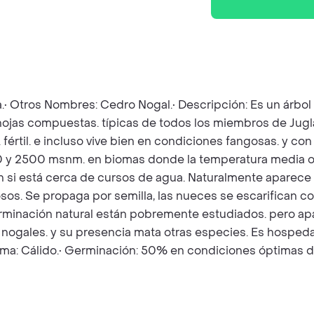
a.• Otros Nombres: Cedro Nogal.• Descripción: Es un árbo
as hojas compuestas. típicas de todos los miembros de Jugl
 fértil. e incluso vive bien en condiciones fangosas. y co
 y 2500 msnm. en biomas donde la temperatura media oscil
ien si está cerca de cursos de agua. Naturalmente apare
 Se propaga por semilla, las nueces se escarifican con 
erminación natural están pobremente estudiados. pero a
s nogales. y su presencia mata otras especies. Es hospe
Clima: Cálido.• Germinación: 50% en condiciones óptimas 