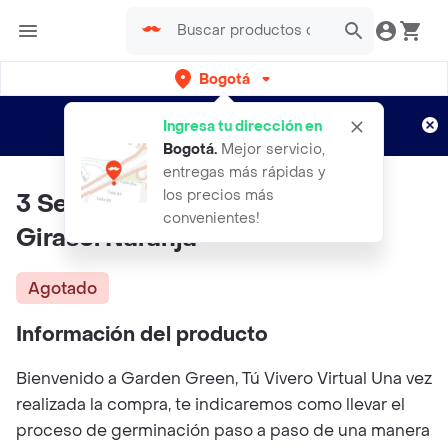
Bogotá
Regístrate
¿Nuevo en Rappi?
y disfruta de
Ingresa tu dirección en
envíos gratis por semanas
Aplican TyC
Bogotá
.
Mejor servicio,
entregas más rápidas y
los precios más
3 Semillas Orgánicas De Flor
convenientes!
Girasol Naranja
Agotado
Información del producto
Bienvenido a Garden Green, Tú Vivero Virtual Una vez
realizada la compra, te indicaremos como llevar el
proceso de germinación paso a paso de una manera