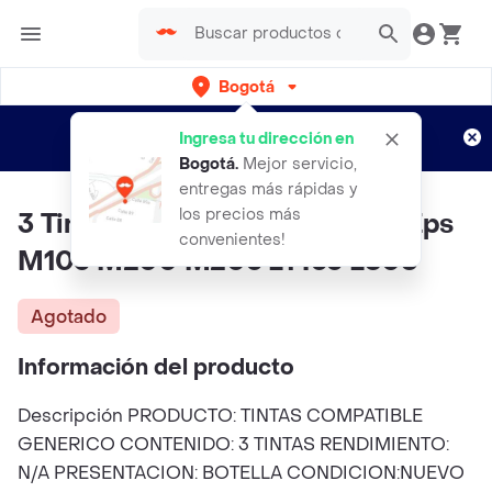
Bogotá
Regístrate
¿Nuevo en Rappi?
y disfruta de
Ingresa tu dirección en
envíos gratis por semanas
Aplican TyC
Bogotá
.
Mejor servicio,
entregas más rápidas y
los precios más
3 Tintas Genérica Para 774 Im Eps
convenientes!
M105 M200 M205 L1455 L606
Agotado
Información del producto
Descripción PRODUCTO: TINTAS COMPATIBLE
GENERICO CONTENIDO: 3 TINTAS RENDIMIENTO:
N/A PRESENTACION: BOTELLA CONDICION:NUEVO