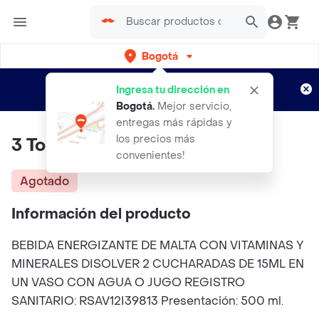
Bogotá
Regístrate
¿Nuevo en Rappi?
y disfruta de
Ingresa tu dirección en
envíos gratis por semanas
Aplican TyC
Bogotá
.
Mejor servicio,
entregas más rápidas y
los precios más
3 Toros Jarabe Energizante
convenientes!
Agotado
Información del producto
BEBIDA ENERGIZANTE DE MALTA CON VITAMINAS Y
MINERALES DISOLVER 2 CUCHARADAS DE 15ML EN
UN VASO CON AGUA O JUGO REGISTRO
SANITARIO: RSAV12I39813 Presentación: 500 ml.