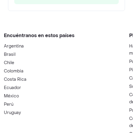
Encuéntranos en estos países
P
Argentina
H
m
Brasil
P
Chile
P
Colombia
C
Costa Rica
S
Ecuador
C
México
d
Perú
P
Uruguay
C
d