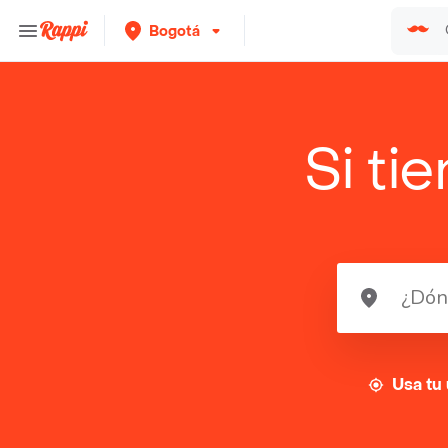
Bogotá
Si ti
Usa tu 