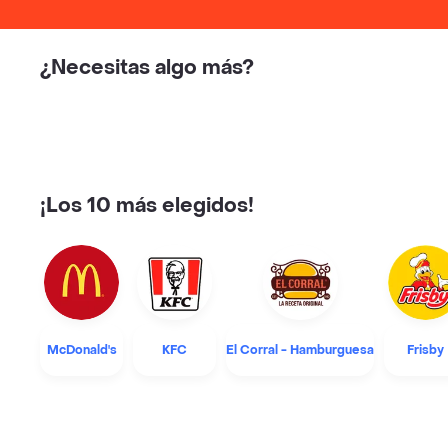
¿Necesitas algo más?
¡Los 10 más elegidos!
McDonald's
KFC
El Corral - Hamburguesa
Frisby