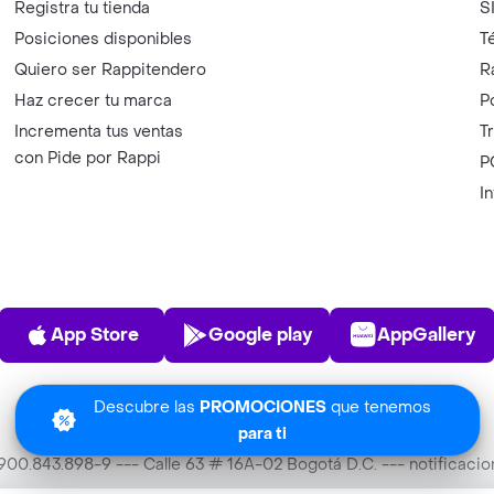
Registra tu tienda
S
Posiciones disponibles
T
Quiero ser Rappitendero
R
Haz crecer tu marca
P
Incrementa tus ventas
T
con Pide por Rappi
P
I
App Store
Play Store
AppGalle
App Store
Google play
AppGallery
Descubre las
PROMOCIONES
que tenemos
para ti
T 900.843.898-9 --- Calle 63 # 16A-02 Bogotá D.C. --- notificac