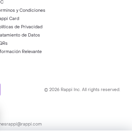
IC
érminos y Condiciones
appi Card
olíticas de Privacidad
ratamiento de Datos
QRs
nformación Relevante
ry
©
2026
Rappi Inc. All rights reserved.
ionesrappi@rappi.com