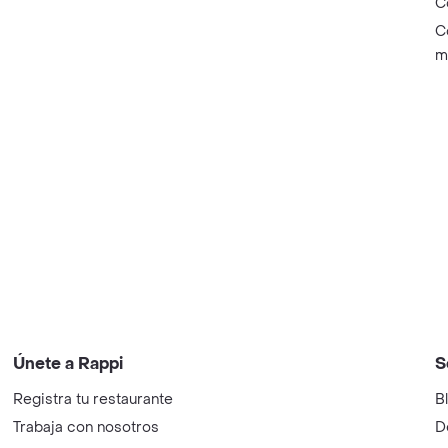
C
C
m
Únete a Rappi
S
Registra tu restaurante
B
Trabaja con nosotros
D