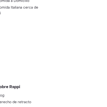
omida a Domicilio
omida Italiana cerca de
i
obre Rappi
log
erecho de retracto