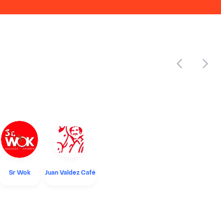
Sr Wok
Juan Valdez Café