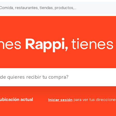
enes
Rappi,
tienes
ubicación actual
Iniciar sesión
para ver tus direccion