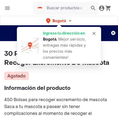
Bogotá
Regístrate
¿Nuevo en Rappi?
y disfruta de
Ingresa tu dirección en
envíos gratis por semanas
Aplican TyC
Bogotá
.
Mejor servicio,
entregas más rápidas y
los precios más
30 Rollos (450) Bolsas Para
convenientes!
Recoger Excremento De Mascota
Agotado
Información del producto
450 Bolsas para recoger excremento de mascota
Saca a tu mascota a pasear sin tener
complicaciones al momento de recoger el