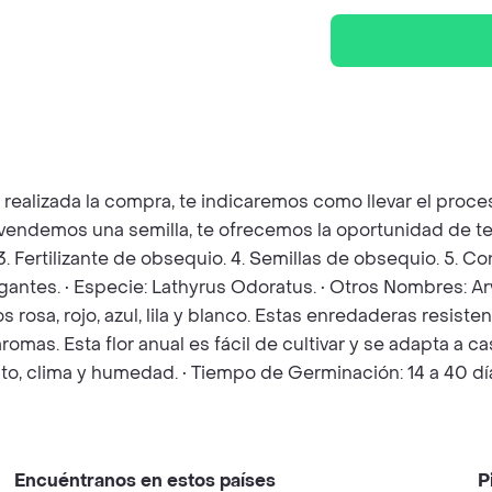
z realizada la compra, te indicaremos como llevar el pro
e vendemos una semilla, te ofrecemos la oportunidad de te
 3. Fertilizante de obsequio. 4. Semillas de obsequio. 5. 
antes. • Especie: Lathyrus Odoratus. • Otros Nombres: Arv
sa, rojo, azul, lila y blanco. Estas enredaderas resistent
as. Esta flor anual es fácil de cultivar y se adapta a casi 
o, clima y humedad. • Tiempo de Germinación: 14 a 40 dí
Encuéntranos en estos países
P