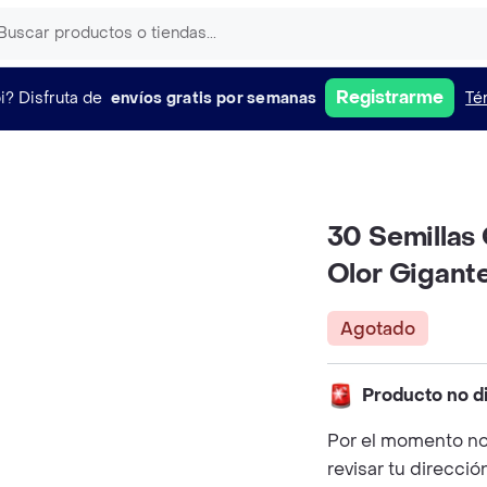
Registrarme
i?
Disfruta de
envíos gratis por semanas
Té
30 Semillas
Olor Gigant
Agotado
Producto no d
Por el momento no
revisar tu direcció