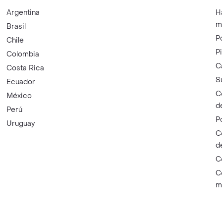
Argentina
H
m
Brasil
P
Chile
P
Colombia
C
Costa Rica
S
Ecuador
C
México
d
Perú
P
Uruguay
C
d
C
C
m