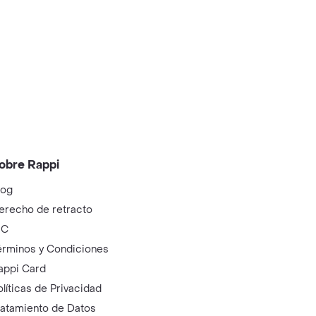
obre Rappi
log
erecho de retracto
IC
érminos y Condiciones
appi Card
olíticas de Privacidad
ratamiento de Datos