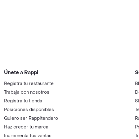
Únete a Rappi
S
Registra tu restaurante
B
Trabaja con nosotros
D
Registra tu tienda
S
Posiciones disponibles
T
Quiero ser Rappitendero
R
Haz crecer tu marca
P
Incrementa tus ventas
T