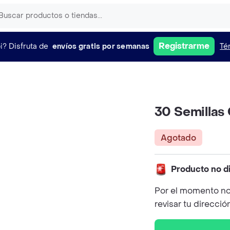
Registrarme
i?
Disfruta de
envíos gratis por semanas
Té
30 Semillas
Agotado
Producto no d
Por el momento no
revisar tu direcció