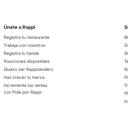
Únete a Rappi
S
Registra tu restaurante
B
Trabaja con nosotros
D
Registra tu tienda
S
Posiciones disponibles
T
Quiero ser Rappitendero
R
Haz crecer tu marca
P
Incrementa tus ventas
T
con Pide por Rappi
P
I