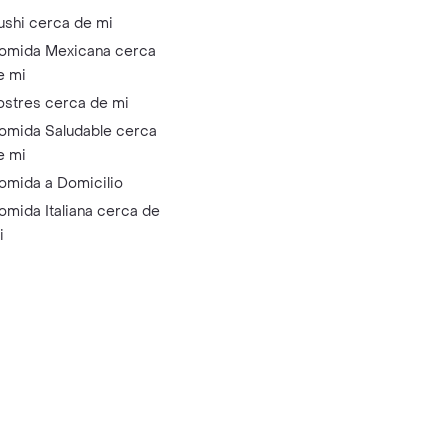
ushi cerca de mi
omida Mexicana cerca
e mi
ostres cerca de mi
omida Saludable cerca
e mi
omida a Domicilio
omida Italiana cerca de
i