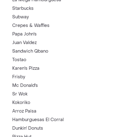
Starbucks
Subway
Crepes & Waffles
Papa John's
Juan Valdez
Sandwich Qbano
Tostao
Karen's Pizza
Frisby
Mc Donald's
Sr Wok
Kokoriko
Arroz Paisa
Hamburguesas El Corral
Dunkin' Donuts
Pizza Hut