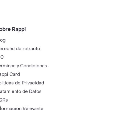
obre Rappi
log
erecho de retracto
IC
érminos y Condiciones
appi Card
olíticas de Privacidad
ratamiento de Datos
QRs
nformación Relevante