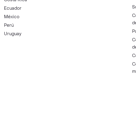
S
Ecuador
C
México
d
Perú
P
Uruguay
C
d
C
C
m