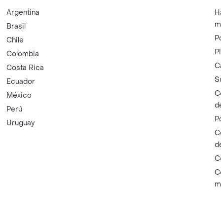
Argentina
H
m
Brasil
P
Chile
P
Colombia
C
Costa Rica
S
Ecuador
C
México
d
Perú
P
Uruguay
C
d
C
C
m