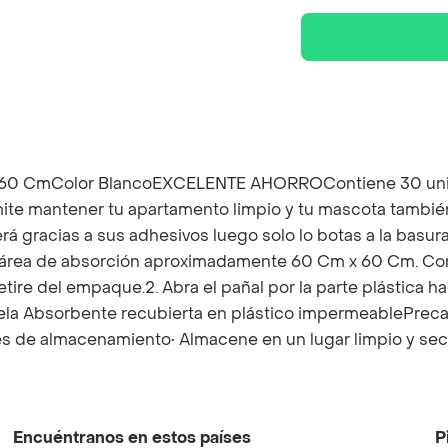
X 60 CmColor BlancoEXCELENTE AHORROContiene 30 unid
te mantener tu apartamento limpio y tu mascota también 
á gracias a sus adhesivos luego solo lo botas a la basura
ia área de absorción aproximadamente 60 Cm x 60 Cm. Co
re del empaque.2. Abra el pañal por la parte plástica hac
Tela Absorbente recubierta en plástico impermeablePrec
es de almacenamiento• Almacene en un lugar limpio y seco.
Encuéntranos en estos países
P