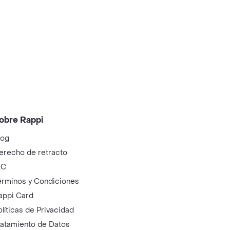
obre Rappi
log
erecho de retracto
IC
érminos y Condiciones
appi Card
olíticas de Privacidad
ratamiento de Datos