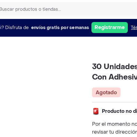
Registrarme
i?
Disfruta de
envíos gratis por semanas
Té
30 Unidades
Con Adhesi
Agotado
Producto no d
Por el momento no
revisar tu direcció