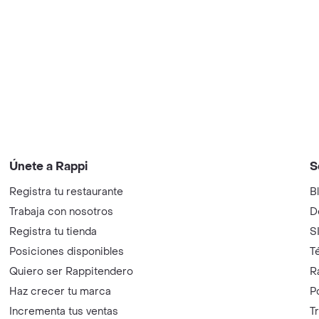
Únete a Rappi
S
Registra tu restaurante
B
Trabaja con nosotros
D
Registra tu tienda
S
Posiciones disponibles
T
Quiero ser Rappitendero
R
Haz crecer tu marca
P
Incrementa tus ventas
T