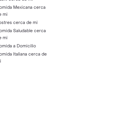
omida Mexicana cerca
e mi
ostres cerca de mi
omida Saludable cerca
e mi
omida a Domicilio
omida Italiana cerca de
i