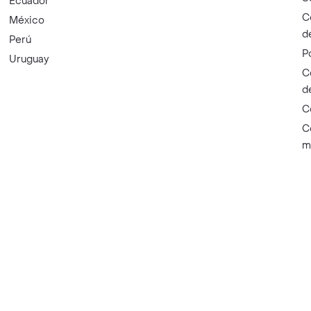
Ecuador
C
México
d
Perú
P
Uruguay
C
d
C
C
m