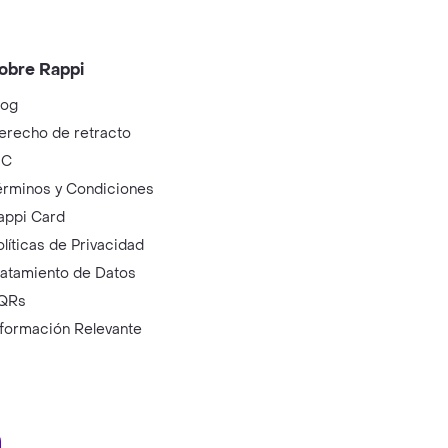
obre Rappi
log
erecho de retracto
IC
érminos y Condiciones
appi Card
olíticas de Privacidad
ratamiento de Datos
QRs
nformación Relevante
ry