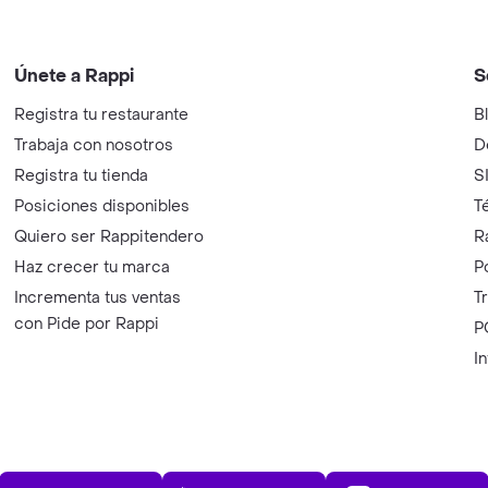
Únete a Rappi
S
Registra tu restaurante
B
Trabaja con nosotros
D
Registra tu tienda
S
Posiciones disponibles
T
Quiero ser Rappitendero
R
Haz crecer tu marca
P
Incrementa tus ventas
T
con Pide por Rappi
P
I
App Store
Play Store
AppGalle