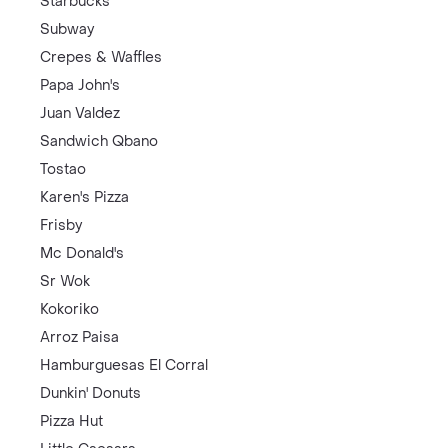
Starbucks
Subway
Crepes & Waffles
Papa John's
Juan Valdez
Sandwich Qbano
Tostao
Karen's Pizza
Frisby
Mc Donald's
Sr Wok
Kokoriko
Arroz Paisa
Hamburguesas El Corral
Dunkin' Donuts
Pizza Hut