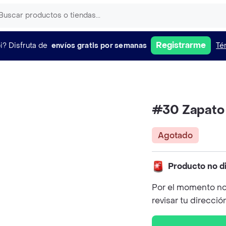
Registrarme
i?
Disfruta de
envíos gratis por semanas
Té
#30 Zapato 
Agotado
Producto no d
Por el momento no
revisar tu direcció