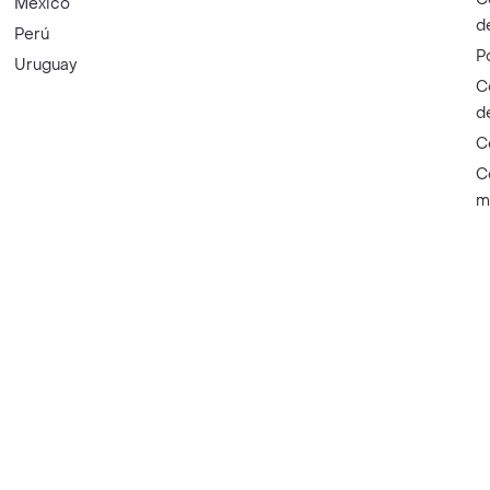
México
d
Perú
P
Uruguay
C
d
C
C
m