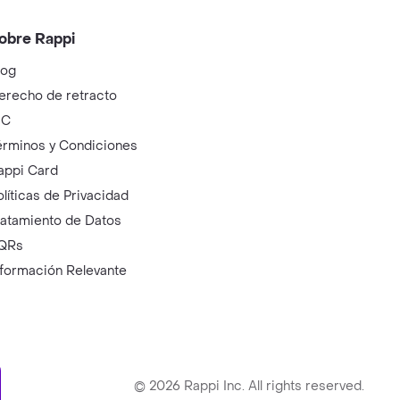
obre Rappi
log
erecho de retracto
IC
érminos y Condiciones
appi Card
olíticas de Privacidad
ratamiento de Datos
QRs
nformación Relevante
ry
©
2026
Rappi Inc. All rights reserved.