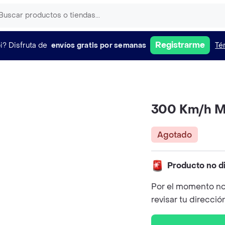
Registrarme
i?
Disfruta de
envíos gratis por semanas
Té
300 Km/h M
Agotado
Producto no d
Por el momento no
revisar tu direcció