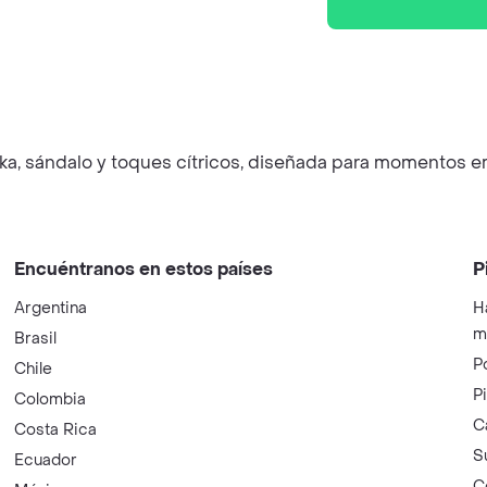
odka, sándalo y toques cítricos, diseñada para momentos 
Encuéntranos en estos países
P
Argentina
H
m
Brasil
P
Chile
P
Colombia
C
Costa Rica
S
Ecuador
C