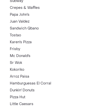
Subway
Crepes & Waffles
Papa John's
Juan Valdez
Sandwich Qbano
Tostao
Karen's Pizza
Frisby
Mc Donald's
Sr Wok
Kokoriko
Arroz Paisa
Hamburguesas El Corral
Dunkin' Donuts
Pizza Hut
Little Caesars