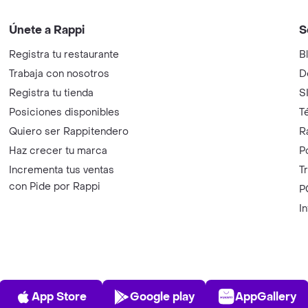
Únete a Rappi
S
Registra tu restaurante
B
Trabaja con nosotros
D
Registra tu tienda
S
Posiciones disponibles
T
Quiero ser Rappitendero
R
Haz crecer tu marca
P
Incrementa tus ventas
T
con Pide por Rappi
P
I
App Store
Play Store
AppGalle
App Store
Google play
AppGallery