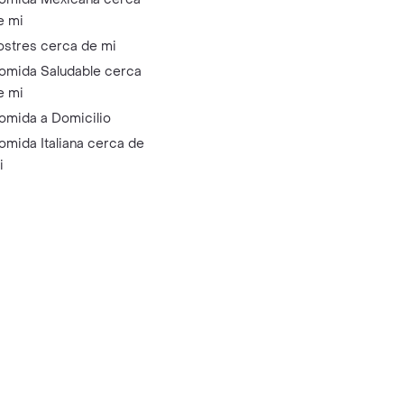
e mi
ostres cerca de mi
omida Saludable cerca
e mi
omida a Domicilio
omida Italiana cerca de
i