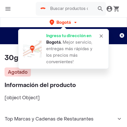
Bogotá
Regístrate
¿Nuevo en Rappi?
y disfruta de
Ingresa tu dirección en
envíos gratis por semanas
Aplican TyC
Bogotá
.
Mejor servicio,
entregas más rápidas y
los precios más
30g Comino Molido
convenientes!
Agotado
Información del producto
[object Object]
Top Marcas y Cadenas de Restaurantes