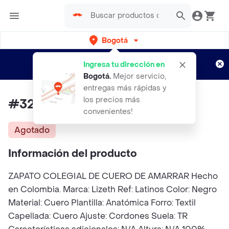
Bogotá
Regístrate
¿Nuevo en Rappi?
y disfruta de
Ingresa tu dirección en
envíos gratis por semanas
Aplican TyC
Bogotá
.
Mejor servicio,
entregas más rápidas y
los precios más
#32 Zapatos Colegiales Niños
convenientes!
Agotado
Información del producto
ZAPATO COLEGIAL DE CUERO DE AMARRAR Hecho
en Colombia. Marca: Lizeth Ref: Latinos Color: Negro
Material: Cuero Plantilla: Anatómica Forro: Textil
Capellada: Cuero Ajuste: Cordones Suela: TR